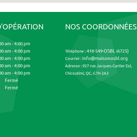
D'OPÉRATION
NOS COORDONNÉES
00 am
-
4:00 pm
00 am
-
4:00 pm
418-549-OSBL
6725)
Téléphone :
(
00 am
-
4:00 pm
info@maisonosbl.org
Courriel :
00 am
-
4:00 pm
Adresse :
927 rue Jacques-Cartier Est,
00 am
-
4:00 pm
Chicoutimi, QC, G7H 2A3
Fermé
Fermé